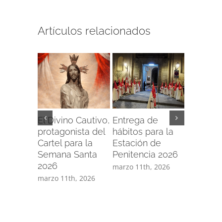
Artículos relacionados
o el
El Divino Cautivo,
Entrega de
La Capil
io de
protagonista del
hábitos para la
Divino C
para la
Cartel para la
Estación de
acoge u
Santa
Semana Santa
Penitencia 2026
Concier
2026
Marcha
marzo 11th, 2026
Procesi
17th, 2025
marzo 11th, 2026
marzo 9th