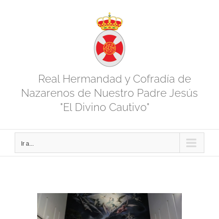
Saltar
al
contenido
Real Hermandad y Cofradía de
Nazarenos de Nuestro Padre Jesús
"El Divino Cautivo"
Ir a...
Ver
imagen